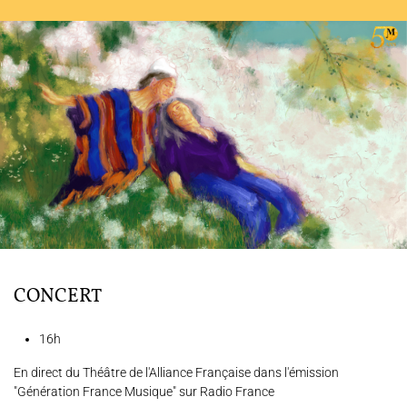
L'ENSEMBLE JACQUES MODERNE
JOËL SUHUBIETTE
AGENDA
PROGRAMMES
MÉDIATION CULTURELLE
DISCOGRAPHIE
Nous soutenir
Vidéos
Actualités
CONCERT
Rechercher
16h
En direct du Théâtre de l'Alliance Française dans l'émission
"Génération France Musique" sur Radio France