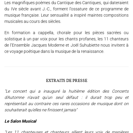
Les magnifiques poèmes du Cantique des Cantiques, qui dateraient
du IVe siècle avant J.-C., forment l’ossature de ce programme de
MÉDIATION CULTURELLE
musique française. Leur sensualité a inspiré maintes compositions
musicales au cours des siècles.
DISCOGRAPHIE
En formation a cappella, chorale pour les pièces sacrées ou
solistique à un par voix pour les chants profanes, les 11 chanteurs
Nous soutenir
Vidéos
Actualités
de l’Ensemble Jacques Moderne et Joël Suhubiette nous invitent à
ce voyage poétique dans la musique de la renaissance.
Rechercher
EXTRAITS DE PRESSE
Espace Artistes
Contact
Presse
Partenaires
"Le concert qui a inauguré la huitième édition des Concerts
d'Automne n'avait qu'un seul défaut : il durait trop peu et
représentait au contraire ces rares occasions de musique dont on
souhaiterait qu'elles ne finissent jamais"
Le Salon Musical
"Les 11 chanteuses et chanteurs allient leurs voix de manières