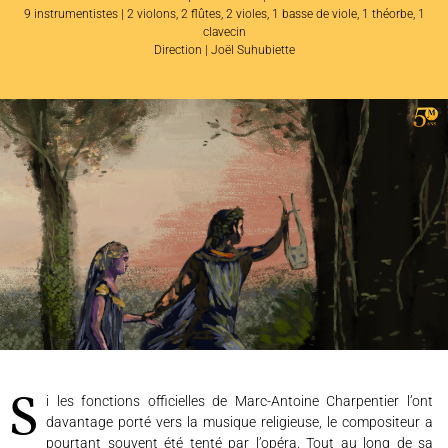
9 instrumentistes | 2 violons, 2 flûtes, 2 violes, 1 basse de viole, 1 théorbe, 1
clavecin
Direction | Joël Suhubiette
L'ENSEMBLE JACQUES MODERNE
JOËL SUHUBIETTE
Si les fonctions officielles de Marc-Antoine Charpentier l’ont
davantage porté vers la musique religieuse, le compositeur a
AGENDA
pourtant souvent été tenté par l’opéra. Tout au long de sa