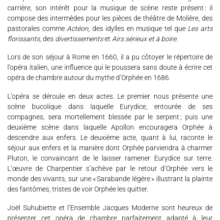
carrière, son intérêt pour la musique de scène reste présent : il
PROGRAMMES
compose des intermèdes pour les pièces de théâtre de Molière, des
pastorales comme
Actéon
, des idylles en musique tel que
Les arts
MÉDIATION CULTURELLE
florissants,
des
divertissements
et
Airs sérieux et à boire.
DISCOGRAPHIE
Lors de son séjour à Rome en 1660, il a pu côtoyer le répertoire de
l’opéra italien, une influence qui le poussera sans doute à écrire cet
opéra de chambre autour du mythe d’Orphée en 1686.
Nous soutenir
Vidéos
Actualités
L’opéra se déroule en deux actes. Le premier nous présente une
scène bucolique dans laquelle Eurydice, entourée de ses
Rechercher
compagnes, sera mortellement blessée par le serpent ; puis une
deuxième scène dans laquelle Apollon encouragera Orphée à
descendre aux enfers. Le deuxième acte, quant à lui, raconte le
séjour aux enfers et la manière dont Orphée parviendra à charmer
Pluton, le convaincant de le laisser ramener Eurydice sur terre.
Espace Artistes
Contact
Presse
Partenaires
L’œuvre de Charpentier s’achève par le retour d’Orphée vers le
monde des vivants, sur une « Sarabande légère » illustrant la plainte
des fantômes, tristes de voir Orphée les quitter.
Joël Suhubiette et l’Ensemble Jacques Moderne sont heureux de
présenter cet opéra de chambre parfaitement adapté à leur