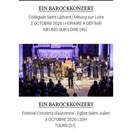
EIN BAROCKKONZERT
Collégiale Saint-Liphard | Meung-sur-Loire
2 OCTOBRE 2026 | HORAIRE À DÉFINIR
MEUNG-SUR-LOIRE (45)
THE ENSEMBLE
JOËL SUHUBIETTE
CONCERTS
PROGRAMS
CULTURAL OUTREACH
EIN BAROCKKONZERT
DISCOGRAPHY
Festival Concerts d'automne - Eglise Saint-Julien
3 OCTOBRE 2026 | 20H
TOURS (37)
Support us
Videos
News
Search