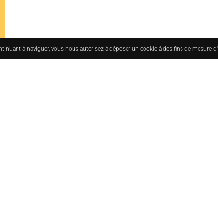
ontinuant à naviguer, vous nous autorisez à déposer un cookie à des fins de mesure d
uesmoderne.com