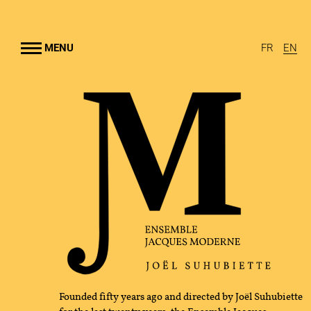
Go to
main
content
MENU
FR
EN
NSEMBLE
UHUBIETTE
RTS
AMS
RAL OUTREACH
GRAPHY
Founded fifty years ago and directed by Joël Suhubiette