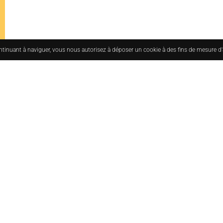
ontinuant à naviguer, vous nous autorisez à déposer un cookie à des fins de mesure d
uesmoderne.com