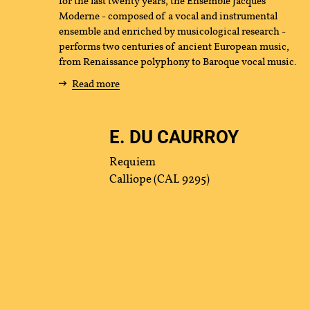
for the last twenty years, the Ensemble Jacques
Moderne - composed of a vocal and instrumental
us
ensemble and enriched by musicological research -
performs two centuries of ancient European music,
from Renaissance polyphony to Baroque vocal music.
Read more
E. DU CAURROY
Requiem
tact
Press
Partners
Calliope (CAL 9295)