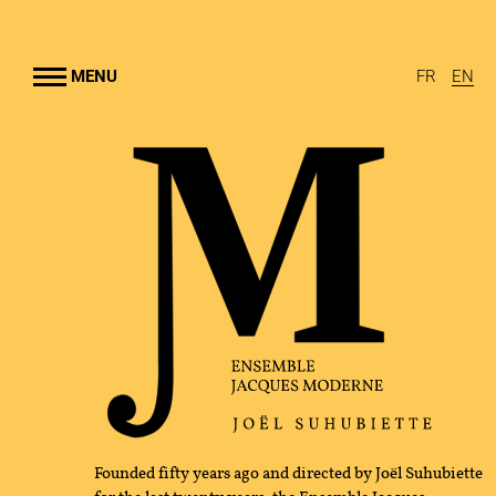
Go to
main
content
MENU
FR
EN
NSEMBLE
UHUBIETTE
RTS
AMS
RAL OUTREACH
GRAPHY
Founded fifty years ago and directed by Joël Suhubiette