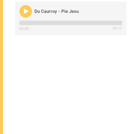
Du Caurroy - Pie Jesu
02:11
00:00