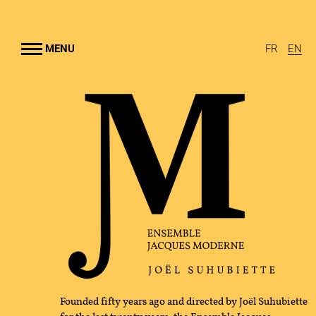
Go to
main
content
MENU
FR
EN
NSEMBLE
UHUBIETTE
RTS
AMS
RAL OUTREACH
GRAPHY
Founded fifty years ago and directed by Joël Suhubiette