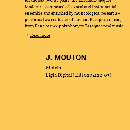
for the last twenty years, the Ensemble Jacques
Moderne - composed of a vocal and instrumental
us
ensemble and enriched by musicological research -
performs two centuries of ancient European music,
from Renaissance polyphony to Baroque vocal music.
Read more
J. MOUTON
Motets
tact
Press
Partners
Ligia Digital (Lidi 0202122-03)