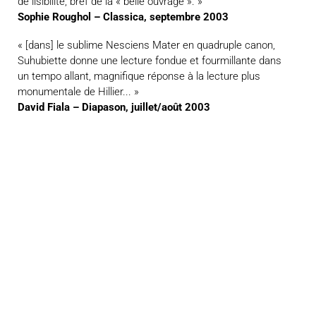
de lisibilité, bref de la « belle ouvrage ». »
Sophie Roughol – Classica, septembre 2003
« [dans] le sublime Nesciens Mater en quadruple canon,
Suhubiette donne une lecture fondue et fourmillante dans
un tempo allant, magnifique réponse à la lecture plus
monumentale de Hillier... »
David Fiala – Diapason, juillet/août 2003