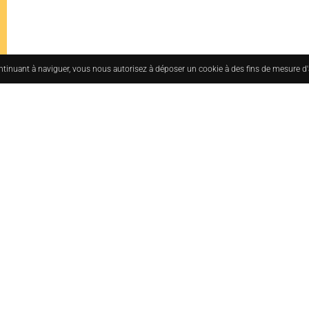
ontinuant à naviguer, vous nous autorisez à déposer un cookie à des fins de mesure d
uesmoderne.com