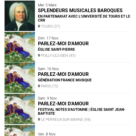
Mer. 5 Mars
Nous soutenir
Vidéos
Actualités
SPLENDEURS MUSICALES BAROQUES
EN PARTENARIAT AVEC L'UNIVERSITÉ DE TOURS ET LE
Rechercher
CRR
TOURS (37)
Dim. 17 Nov.
PARLEZ-MOI D'AMOUR
ÉGLISE SAINT-PIERRE
Espace Artistes
Contact
Presse
Partenaires
POILLY-LEZ-GIEN (45)
Sam. 16 Nov.
PARLEZ-MOI D'AMOUR
GÉNÉRATION FRANCE MUSIQUE
PARIS (75)
Sam. 9 Nov.
PARLEZ-MOI D'AMOUR
FESTIVAL NOTES D'AUTOMNE | ÉGLISE SAINT JEAN-
BAPTISTE
LE PERREUX-SUR-MARNE (94)
Ven. 8 Nov.