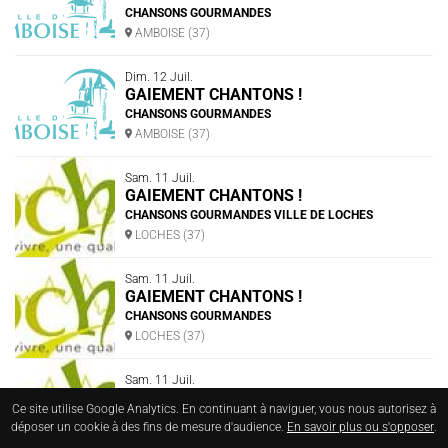
CHANSONS GOURMANDES
AMBOISE (37)
Dim. 12 Juil.
GAIEMENT CHANTONS !
CHANSONS GOURMANDES
AMBOISE (37)
Sam. 11 Juil.
GAIEMENT CHANTONS !
CHANSONS GOURMANDES VILLE DE LOCHES
LOCHES (37)
Sam. 11 Juil.
GAIEMENT CHANTONS !
CHANSONS GOURMANDES
LOCHES (37)
Sam. 11 Juil.
GAIEMENT CHANTONS !
Ce site utilise Google Analytics. En continuant à naviguer, vous nous autorisez à
CHANSONS GOURMANDES
déposer un cookie à des fins de mesure d'audience.
En savoir plus ou s'opposer
.
LOCHES (37)