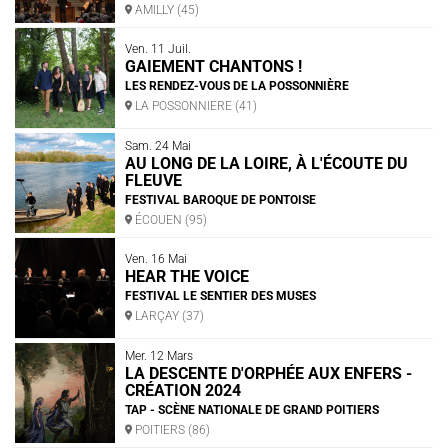
AMILLY (45)
Ven. 11 Juil.
GAIEMENT CHANTONS !
LES RENDEZ-VOUS DE LA POSSONNIÈRE
LA POSSONNIERE (41)
Sam. 24 Mai
AU LONG DE LA LOIRE, À L'ÉCOUTE DU
FLEUVE
L'ENSEMBLE JACQUES MODERNE
FESTIVAL BAROQUE DE PONTOISE
ÉCOUEN (95)
JOËL SUHUBIETTE
Ven. 16 Mai
AGENDA
HEAR THE VOICE
FESTIVAL LE SENTIER DES MUSES
PROGRAMMES
LARÇAY (37)
Mer. 12 Mars
MÉDIATION CULTURELLE
LA DESCENTE D'ORPHÉE AUX ENFERS -
CRÉATION 2024
DISCOGRAPHIE
TAP - SCÈNE NATIONALE DE GRAND POITIERS
POITIERS (86)